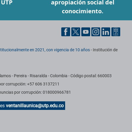
a UTP
apropiación social del
conocimiento.
titucionalmente en 2021, con vigencia de 10 años
- Institución de
amos - Pereira - Risaralda - Colombia - Código postal: 660003
 por corrupción: +57 606 3137211
Denuncias por corrupción: 018000966781
des
ventanillaunica@utp.edu.co