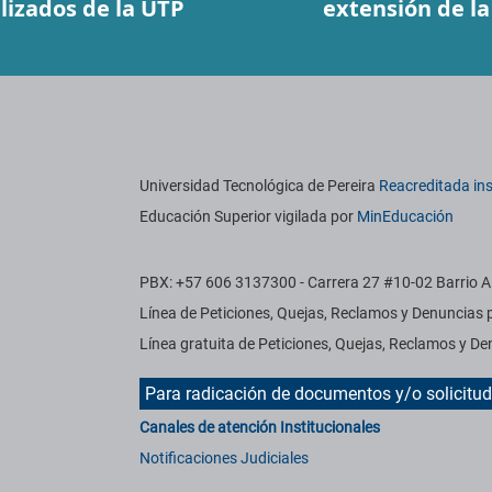
lizados de la UTP
extensión de l
titucionales
Información institucional
Universidad Tecnológica de Pereira
Reacreditada ins
Educación Superior vigilada por
MinEducación
PBX: +57 606 3137300 - Carrera 27 #10-02 Barrio Al
Línea de Peticiones, Quejas, Reclamos y Denuncias
Línea gratuita de Peticiones, Quejas, Reclamos y 
Para radicación de documentos y/o solicitu
Canales de atención Institucionales
Notificaciones Judiciales