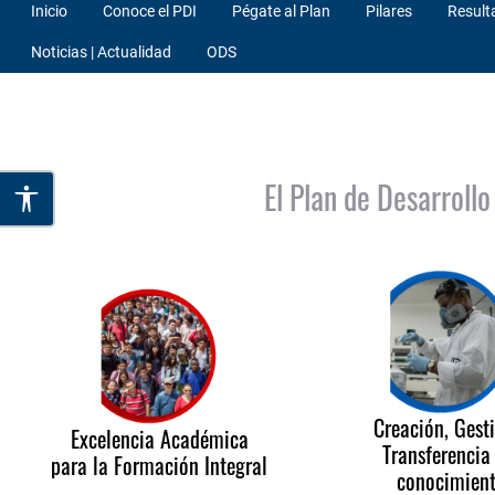
Inicio
Conoce el PDI
Pégate al Plan
Pilares
Result
Noticias | Actualidad
ODS
El Plan de Desarrollo
Creación, Gest
Excelencia Académica
Transferencia
para la Formación Integral
conocimien