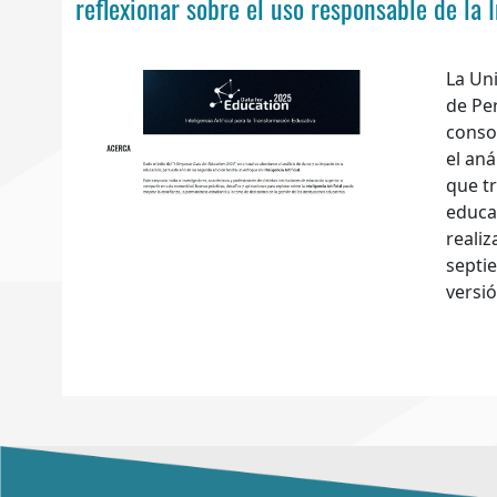
reflexionar sobre el uso responsable de la I
La Un
de Pe
conso
el aná
que t
educac
realiz
septie
versió