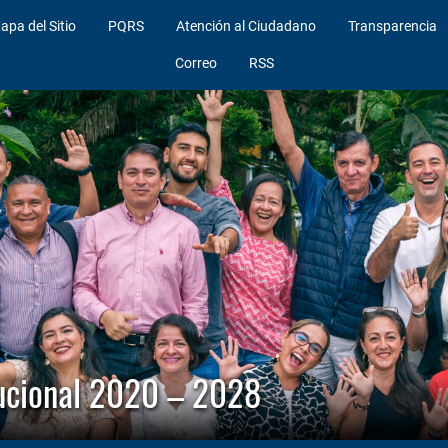
apa del Sitio
PQRS
Atención al Ciudadano
Transparencia
Correo
RSS
itucional 2020 – 2028