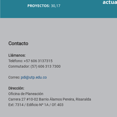
actua
PROYECTOS:
30,17
Pie de página con información de contacto, redes sociales y datos ins
Contacto
Llámanos:
Teléfono: +57 606 3137315
Conmutador: (57) 606 313 7300
Correo:
pdi@utp.edu.co
Dirección:
Oficina de Planeación
Carrera 27 #10-02 Barrio Álamos Pereira, Risaralda
Ext: 7314 / Edificio Nº 1A / Of: 403