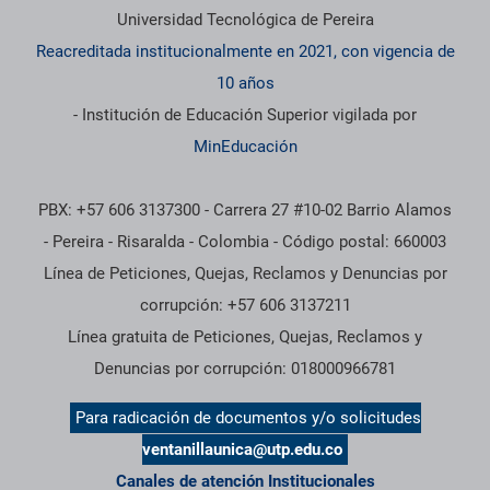
Información institucional
Universidad Tecnológica de Pereira
Reacreditada institucionalmente en 2021, con vigencia de
10 años
- Institución de Educación Superior vigilada por
MinEducación
PBX: +57 606 3137300 - Carrera 27 #10-02 Barrio Alamos
- Pereira - Risaralda - Colombia - Código postal: 660003
Línea de Peticiones, Quejas, Reclamos y Denuncias por
corrupción: +57 606 3137211
Línea gratuita de Peticiones, Quejas, Reclamos y
Denuncias por corrupción: 018000966781
Para radicación de documentos y/o solicitudes
ventanillaunica@utp.edu.co
Canales de atención Institucionales