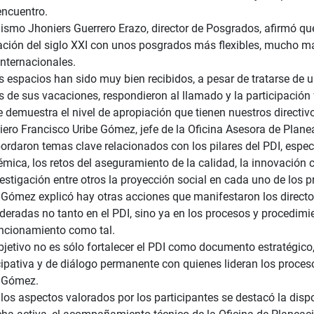
encuentro.
ismo Jhoniers Guerrero Erazo, director de Posgrados, afirmó que
ción del siglo XXI con unos posgrados más flexibles, mucho más
nternacionales.
s espacios han sido muy bien recibidos, a pesar de tratarse de 
s de sus vacaciones, respondieron al llamado y la participación 
e demuestra el nivel de apropiación que tienen nuestros directivo
iero Francisco Uribe Gómez, jefe de la Oficina Asesora de Plane
ordaron temas clave relacionados con los pilares del PDI, espe
mica, los retos del aseguramiento de la calidad, la innovación cur
vestigación entre otros la proyección social en cada uno de los 
 Gómez explicó hay otras acciones que manifestaron los direc
deradas no tanto en el PDI, sino ya en los procesos y procedimi
ncionamiento como tal.
bjetivo no es sólo fortalecer el PDI como documento estratégico
cipativa y de diálogo permanente con quienes lideran los proce
 Gómez.
 los aspectos valorados por los participantes se destacó la disp