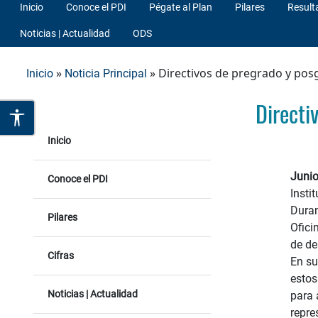
Inicio
Conoce el PDI
Pégate al Plan
Pilares
Result
Noticias | Actualidad
ODS
»
» Directivos de pregrado y posg
Inicio
Noticia Principal
Directi
Inicio
Junio
Conoce el PDI
Insti
Duran
Pilares
Ofici
de de
Cifras
En su
estos
Noticias | Actualidad
para 
repre