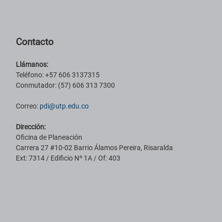
Pie de página con información de contacto, redes sociales y datos ins
Contacto
Llámanos:
Teléfono: +57 606 3137315
Conmutador: (57) 606 313 7300
Correo:
pdi@utp.edu.co
Dirección:
Oficina de Planeación
Carrera 27 #10-02 Barrio Álamos Pereira, Risaralda
Ext: 7314 / Edificio Nº 1A / Of: 403