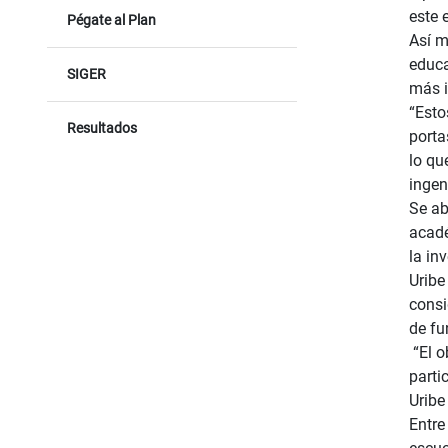
este 
Pégate al Plan
Así m
educa
SIGER
más i
“Esto
Resultados
porta
lo qu
ingen
Se ab
acadé
la in
Uribe
consi
de fu
“El o
parti
Uribe
Entre