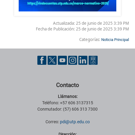
Actualizada: 25 de junio de 2025 3:39 PM
Fecha de Publicación:
25 de junio de 2025 3:39 PM
Categorías:
Noticia Principal
Pie de página con información de contacto, redes sociales y datos ins
Contacto
Llámanos:
Teléfono: +57 606 3137315
Conmutador: (57) 606 313 7300
Correo:
pdi@utp.edu.co
Dirección: