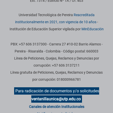
Ext: 7314 / Edificio Nº 1A / Of: 403
Información institucional
Universidad Tecnológica de Pereira
Reacreditada
institucionalmente en 2021, con vigencia de 10 años
-
Institución de Educación Superior vigilada por
MinEducación
PBX: +57 606 3137300 - Carrera 27 #10-02 Barrio Alamos -
Pereira - Risaralda - Colombia - Código postal: 660003
Línea de Peticiones, Quejas, Reclamos y Denuncias por
corrupción: +57 606 3137211
Línea gratuita de Peticiones, Quejas, Reclamos y Denuncias
por corrupción: 018000966781
Para radicación de documentos y/o solicitudes
ventanillaunica@utp.edu.co
Canales de atención Institucionales